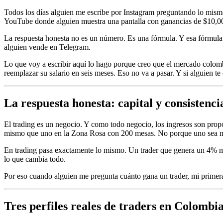
Todos los días alguien me escribe por Instagram preguntando lo mismo
YouTube donde alguien muestra una pantalla con ganancias de $10,00
La respuesta honesta no es un número. Es una fórmula. Y esa fórmula ti
alguien vende en Telegram.
Lo que voy a escribir aquí lo hago porque creo que el mercado colo
reemplazar su salario en seis meses. Eso no va a pasar. Y si alguien te d
La respuesta honesta: capital y consistencia
El trading es un negocio. Y como todo negocio, los ingresos son propor
mismo que uno en la Zona Rosa con 200 mesas. No porque uno sea mejo
En trading pasa exactamente lo mismo. Un trader que genera un 4% me
lo que cambia todo.
Por eso cuando alguien me pregunta cuánto gana un trader, mi primera 
Tres perfiles reales de traders en Colombi