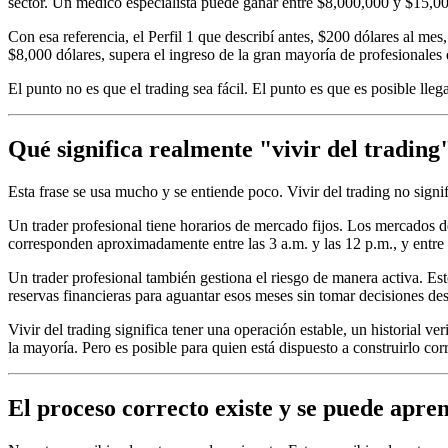
sector. Un médico especialista puede ganar entre $8,000,000 y $15,
Con esa referencia, el Perfil 1 que describí antes, $200 dólares al mes
$8,000 dólares, supera el ingreso de la gran mayoría de profesional
El punto no es que el trading sea fácil. El punto es que es posible lleg
Qué significa realmente "vivir del tradin
Esta frase se usa mucho y se entiende poco. Vivir del trading no signifi
Un trader profesional tiene horarios de mercado fijos. Los mercados
corresponden aproximadamente entre las 3 a.m. y las 12 p.m., y entre l
Un trader profesional también gestiona el riesgo de manera activa. Es
reservas financieras para aguantar esos meses sin tomar decisiones des
Vivir del trading significa tener una operación estable, un historial v
la mayoría. Pero es posible para quien está dispuesto a construirlo cor
El proceso correcto existe y se puede apre