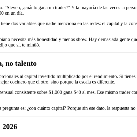
: "Steven, ¿cuánto gana un trader?" Y la mayoría de las veces la pers
0 en un día.
ene dos variables que nadie menciona en las redes: el capital y la consis
mbiano necesita más honestidad y menos show. Hay demasiada gente que
ijo que sí, te mintió.
, no talento
cionales al capital invertido multiplicado por el rendimiento. Si tienes
r cocinero que el otro, sino porque la escala es diferente.
nsual consistente sobre $1,000 gana $40 al mes. Ese mismo trader con 
pregunta es: ¿con cuánto capital? Porque sin ese dato, la respuesta no 
a 2026