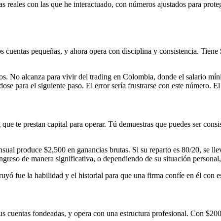
s reales con las que he interactuado, con números ajustados para prote
s cuentas pequeñas, y ahora opera con disciplina y consistencia. Tiene
 No alcanza para vivir del trading en Colombia, donde el salario mín
dose para el siguiente paso. El error sería frustrarse con este número. El
 que te prestan capital para operar. Tú demuestras que puedes ser consis
ual produce $2,500 en ganancias brutas. Si su reparto es 80/20, se l
reso de manera significativa, o dependiendo de su situación personal, 
ruyó fue la habilidad y el historial para que una firma confíe en él con e
o sus cuentas fondeadas, y opera con una estructura profesional. Con $