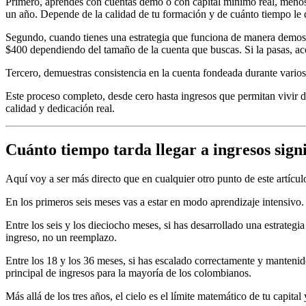
Primero, aprendes con cuentas demo o con capital mínimo real, menos 
un año. Depende de la calidad de tu formación y de cuánto tiempo le 
Segundo, cuando tienes una estrategia que funciona de manera demostr
$400 dependiendo del tamaño de la cuenta que buscas. Si la pasas, acced
Tercero, demuestras consistencia en la cuenta fondeada durante varios m
Este proceso completo, desde cero hasta ingresos que permitan vivir 
calidad y dedicación real.
Cuánto tiempo tarda llegar a ingresos signi
Aquí voy a ser más directo que en cualquier otro punto de este artícul
En los primeros seis meses vas a estar en modo aprendizaje intensivo.
Entre los seis y los dieciocho meses, si has desarrollado una estrate
ingreso, no un reemplazo.
Entre los 18 y los 36 meses, si has escalado correctamente y mantenid
principal de ingresos para la mayoría de los colombianos.
Más allá de los tres años, el cielo es el límite matemático de tu capital 