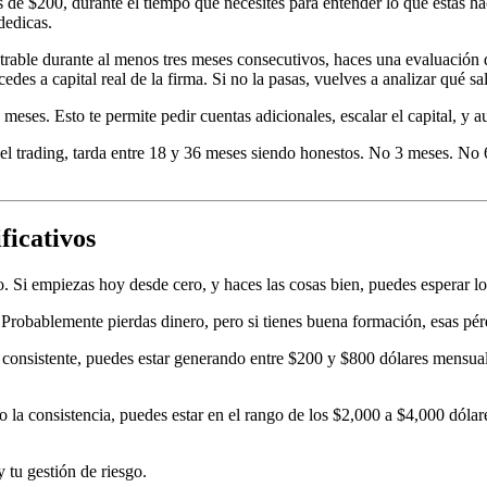
de $200, durante el tiempo que necesites para entender lo que estás ha
dedicas.
able durante al menos tres meses consecutivos, haces una evaluación d
es a capital real de la firma. Si no la pasas, vuelves a analizar qué sal
eses. Esto te permite pedir cuentas adicionales, escalar el capital, y au
del trading, tarda entre 18 y 36 meses siendo honestos. No 3 meses. No
ficativos
o. Si empiezas hoy desde cero, y haces las cosas bien, puedes esperar lo
 Probablemente pierdas dinero, pero si tienes buena formación, esas pér
gia consistente, puedes estar generando entre $200 y $800 dólares mensu
o la consistencia, puedes estar en el rango de los $2,000 a $4,000 dól
y tu gestión de riesgo.