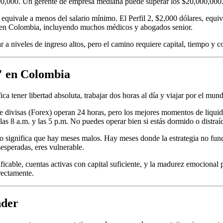
000,000. Un gerente de empresa mediana puede superar los $20,000,000
, equivale a menos del salario mínimo. El Perfil 2, $2,000 dólares, equiv
es en Colombia, incluyendo muchos médicos y abogados senior.
ar a niveles de ingreso altos, pero el camino requiere capital, tiempo y 
g" en Colombia
ca tener libertad absoluta, trabajar dos horas al día y viajar por el mund
 de divisas (Forex) operan 24 horas, pero los mejores momentos de liqu
as 8 a.m. y las 5 p.m. No puedes operar bien si estás dormido o distraí
to significa que hay meses malos. Hay meses donde la estrategia no funci
esperadas, eres vulnerable.
erificable, cuentas activas con capital suficiente, y la madurez emocion
rectamente.
nder