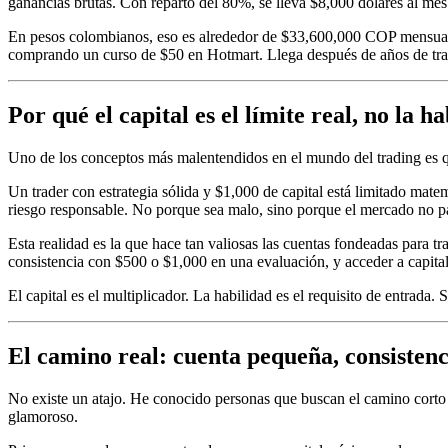
ganancias brutas. Con reparto del 80%, se lleva $8,000 dólares al mes
En pesos colombianos, eso es alrededor de $33,600,000 COP mensuales. 
comprando un curso de $50 en Hotmart. Llega después de años de trabaj
Por qué el capital es el límite real, no la h
Uno de los conceptos más malentendidos en el mundo del trading es qu
Un trader con estrategia sólida y $1,000 de capital está limitado ma
riesgo responsable. No porque sea malo, sino porque el mercado no pag
Esta realidad es la que hace tan valiosas las cuentas fondeadas para 
consistencia con $500 o $1,000 en una evaluación, y acceder a capital
El capital es el multiplicador. La habilidad es el requisito de entrada. 
El camino real: cuenta pequeña, consistenc
No existe un atajo. He conocido personas que buscan el camino corto 
glamoroso.