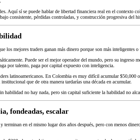
.
Aquí sí se puede hablar de libertad financiera real en el contexto colo
o consistente, pérdidas controladas, y construcción progresiva del his
abilidad
e los mejores traders ganan más dinero porque son más inteligentes o ti
temáticamente. Puede ser el mejor operador del mundo, pero su ingreso 
a por talento, paga por capital expuesto con inteligencia.
traders latinoamericanos. En Colombia es muy difícil acumular $50,000 o
 institucional que de otra manera tardarías una década en acumular.
Sin habilidad no hay nada, pero sin capital suficiente la habilidad no alca
ia, fondeadas, escalar
y terminan en el mismo lugar dos años después, pero con menos dinero y