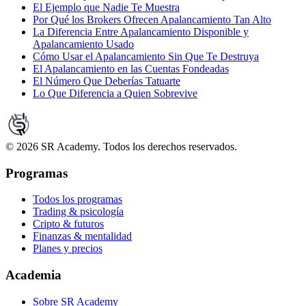
El Ejemplo que Nadie Te Muestra
Por Qué los Brokers Ofrecen Apalancamiento Tan Alto
La Diferencia Entre Apalancamiento Disponible y
Apalancamiento Usado
Cómo Usar el Apalancamiento Sin Que Te Destruya
El Apalancamiento en las Cuentas Fondeadas
El Número Que Deberías Tatuarte
Lo Que Diferencia a Quien Sobrevive
©
2026
SR Academy. Todos los derechos reservados.
Programas
Todos los programas
Trading & psicología
Cripto & futuros
Finanzas & mentalidad
Planes y precios
Academia
Sobre SR Academy