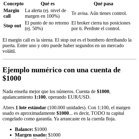
Concepto
Qué es
Qué pasa
Margin
La alerta (ej. nivel de
Te avisa. Aún tienes control.
call
margen en 100%)
El punto de no retorno
El broker cierra tus posiciones
Stop out
(ej. 50%)
por ti. Perdiste el control.
El margin call es la sirena. El stop out es el bombero derribando la
puerta. Entre uno y otro puede haber segundos en un mercado
volátil.
Ejemplo numérico con una cuenta de
$1000
Nada enseña mejor que los números. Cuenta de
$1000
,
apalancamiento
1:100
, operando EUR/USD.
Abres
1 lote estándar
(100.000 unidades). Con 1:100, el margen
usado es aproximadamente
$1000
... es decir, TODO tu capital
congelado como garantía. Ya arrancaste en la cuerda floja.
Balance:
$1000
Margen usado:
$1000