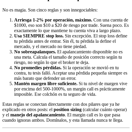
No es magia. Son cinco reglas y son innegociables:
Arriesga 1-2% por operación, máximo.
Con una cuenta de
$1000, eso son $10 a $20 de riesgo por trade. Suena poco. Es
exactamente lo que mantiene tu cuenta viva a largo plazo.
Usa SIEMPRE stop loss.
Sin excepción. El stop loss define
tu pérdida antes de entrar. Sin él, tu pérdida la define el
mercado, y el mercado no tiene piedad.
No sobreapalanques.
El apalancamiento disponible no es
una meta. Calcula el tamaño de posición correcto según tu
riesgo, no según lo que el broker te deja.
No promedies pérdidas.
Si la operación se movió en tu
contra, tu tesis falló. Aceptar una pérdida pequeña siempre es
más barato que defender un error.
Mantén margen libre suficiente.
Si tu nivel de margen vive
por encima del 500-1000%, un margin call es prácticamente
imposible. Ese colchón es tu seguro de vida.
Estas reglas se conectan directamente con dos pilares que ya he
explicado en otros posts: el
position sizing
(calcular cuánto operar)
y el
manejo del apalancamiento
. El margin call es lo que pasa
cuando ignoras ambos. Domínalos, y esta llamada nunca te llega.