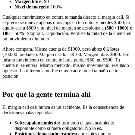
Margen libre:
$0
Nivel de margen:
100%
Cualquier movimiento en contra te manda directo al margin call. Si
el precio se mueve apenas unos pips en tu contra y pierdes $500, tu
equity cae a $500 y tu nivel de margen se desploma a
(500 / 1000) x
100 = 50%
. Stop out. Liquidación. Perdiste la mitad de la cuenta en
un movimiento diminuto.
Ahora compara. Misma cuenta de $1000, pero abres
0,1 lotes
(10.000 unidades). Margen usado: ~$100. Margen libre: $900. Ese
mismo movimiento en contra te haría perder $50, no $500. Tu
cuenta ni se entera. Mismo mercado, mismo movimiento, resultado
opuesto. La diferencia no fue el mercado: fue el tamaño de tu
posición.
Por qué la gente termina ahí
El margin call casi nunca es un accidente. Es la consecuencia de
decisiones malas repetidas:
Sobreapalancamiento:
usar todo el apalancamiento
disponible como si fuera obligatorio. No lo es.
Posiciones demasiado grandes:
abrir lotes que no