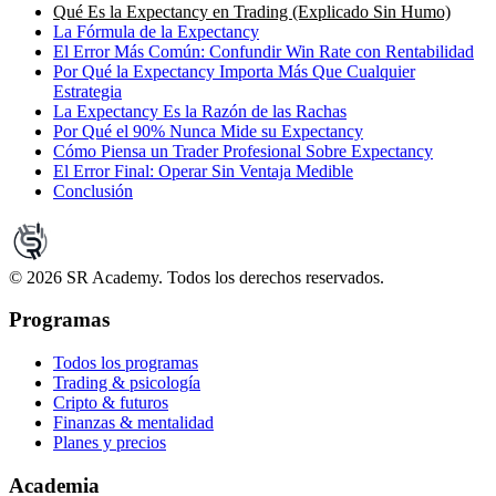
Qué Es la Expectancy en Trading (Explicado Sin Humo)
La Fórmula de la Expectancy
El Error Más Común: Confundir Win Rate con Rentabilidad
Por Qué la Expectancy Importa Más Que Cualquier
Estrategia
La Expectancy Es la Razón de las Rachas
Por Qué el 90% Nunca Mide su Expectancy
Cómo Piensa un Trader Profesional Sobre Expectancy
El Error Final: Operar Sin Ventaja Medible
Conclusión
©
2026
SR Academy. Todos los derechos reservados.
Programas
Todos los programas
Trading & psicología
Cripto & futuros
Finanzas & mentalidad
Planes y precios
Academia